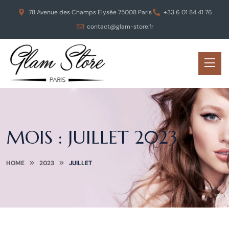
78 Avenue des Champs Elysée 75008 Paris
+33 6 01 84 41 76
contact@glam-store.fr
MOIS :
JUILLET 2023
HOME
2023
JUILLET