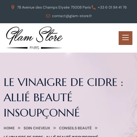
78 Avenue des Champs Elysée 75008 Paris
+33 6 01 84 41 76
contact@glam-store.fr
LE VINAIGRE DE CIDRE :
ALLIÉ BEAUTÉ
INSOUPÇONNÉ
HOME
SOIN CHEVEUX
CONSEILS BEAUTÉ