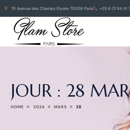
78 Avenue des Champs Elysée 75008 Paris
+33 6 01 84 41 
JOUR :
28 MAR
HOME
2024
MARS
28