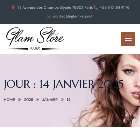
78 Avenue des Champs Elysée 75008 Paris
+33 6 01 84 41 76
contact@glam-store.fr
JOUR :
14 JANVIER 2025
HOME
2025
JANVIER
14