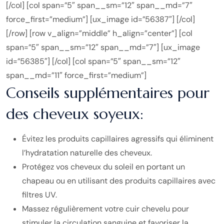
[/col] [col span=”5″ span__sm=”12″ span__md=”7″
force_first=”medium”] [ux_image id=”56387″] [/col]
[/row] [row v_align=”middle” h_align=”center”] [col
span=”5″ span__sm=”12″ span__md=”7″] [ux_image
id=”56385″] [/col] [col span=”5″ span__sm=”12″
span__md=”11″ force_first=”medium”]
Conseils supplémentaires pour
des cheveux soyeux:
Évitez les produits capillaires agressifs qui éliminent
l’hydratation naturelle des cheveux.
Protégez vos cheveux du soleil en portant un
chapeau ou en utilisant des produits capillaires avec
filtres UV.
Massez régulièrement votre cuir chevelu pour
stimuler la circulation sanguine et favoriser la