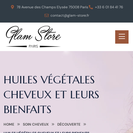
78 Avenue des Champs Elysée 75008 Paris
+33 6 01 84 41 76
contact@glam-store.fr
HUILES VÉGÉTALES
CHEVEUX ET LEURS
BIENFAITS
HOME
SOIN CHEVEUX
DÉCOUVERTE