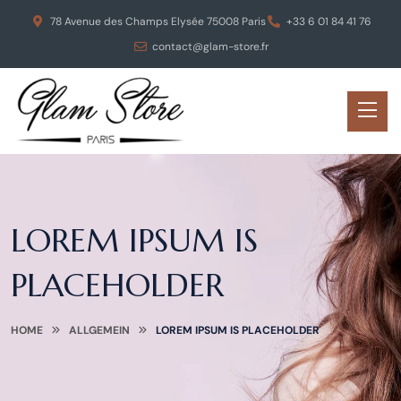
78 Avenue des Champs Elysée 75008 Paris
+33 6 01 84 41 76
contact@glam-store.fr
LOREM IPSUM IS
PLACEHOLDER
HOME
ALLGEMEIN
LOREM IPSUM IS PLACEHOLDER